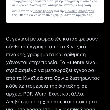
Το αρχείο σας προστατεύεται με κρυπτογράφηση από άκρο
σε άκρο και διαγράφεται αυτόματα μετά τη μετάφραση.
Διαβάστε τους
Όρους Χρήσης
και την
Πολιτική Απορρήτου
της Bluente για να δείτε πώς χειριζόμαστε το αρχείο σας.
Οι γενικοί μεταφραστές καταστρέφουν
σύνθετα έγγραφα από τα Κινεζικά —
πίνακες, γραφήματα και αρίθμηση
χάνονται στην πορεία. Το Bluente είναι
σχεδιασμένο να μεταφράζει έγγραφα
από τα Κινεζικά στα Ορίγια διατηρώντας
κάθε λεπτομέρεια της διάταξης, σε
αρχεία PDF, Word, Excel και άλλα.
Ανεβάστε το αρχείο σας και αποκτήστε
μια μετάφραση έτοιμη για επιθεώρηση