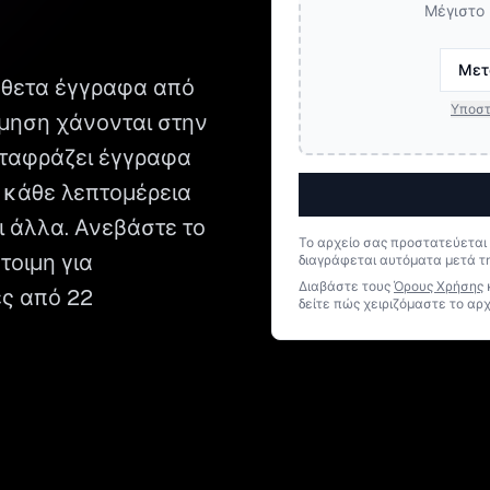
Μέγιστο 
Μετ
νθετα έγγραφα από
Υποστ
θμηση χάνονται στην
μεταφράζει έγγραφα
 κάθε λεπτομέρεια
αι άλλα. Ανεβάστε το
Το αρχείο σας προστατεύεται
τοιμη για
διαγράφεται αυτόματα μετά τ
Διαβάστε τους
Όρους Χρήσης
ες από 22
δείτε πώς χειριζόμαστε το αρχ