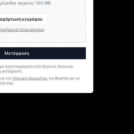
μέγεθος αρχείου: 100 MB.
αφόρτωση εγγράφου
ηριζόμενοι τύποι αρχείων
Μετάφραση
 με κρυπτογράφηση από άκρο σε άκρο και
η μετάφραση.
και την
Πολιτική Απορρήτου
της Bluente για να
είο σας.