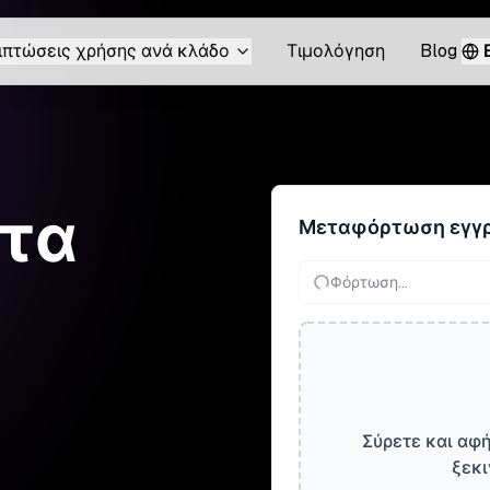
ιπτώσεις χρήσης ανά κλάδο
Τιμολόγηση
Blog
 τα
Μεταφόρτωση εγγ
Φόρτωση...
Σύρετε και αφή
ξεκι