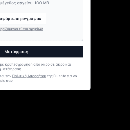
μέγεθος αρχείου: 100 MB.
αφόρτωση εγγράφου
ηριζόμενοι τύποι αρχείων
Μετάφραση
 με κρυπτογράφηση από άκρο σε άκρο και
η μετάφραση.
και την
Πολιτική Απορρήτου
της Bluente για να
είο σας.