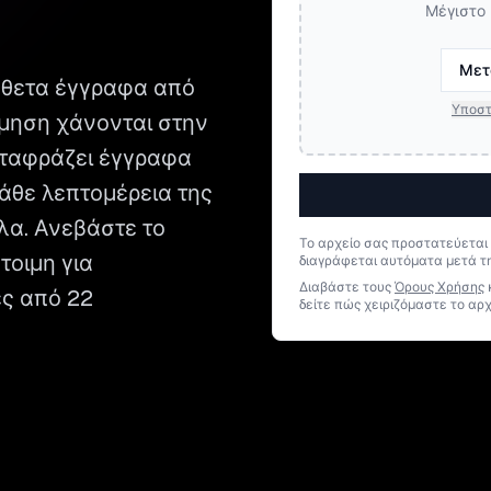
Μέγιστο 
Μετ
νθετα έγγραφα από
Υποστ
θμηση χάνονται στην
μεταφράζει έγγραφα
άθε λεπτομέρεια της
λλα. Ανεβάστε το
Το αρχείο σας προστατεύεται
τοιμη για
διαγράφεται αυτόματα μετά τ
Διαβάστε τους
Όρους Χρήσης
ες από 22
δείτε πώς χειριζόμαστε το αρχ