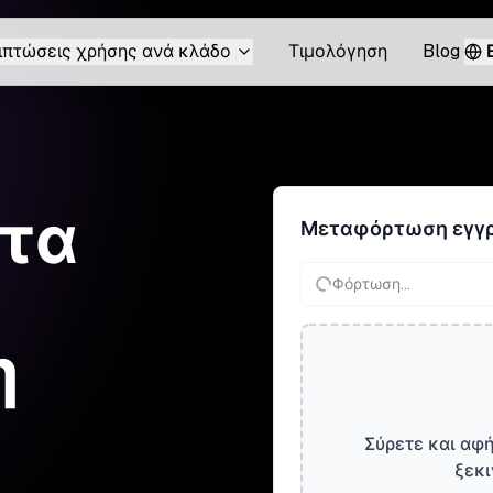
ιπτώσεις χρήσης ανά κλάδο
Τιμολόγηση
Blog
 τα
Μεταφόρτωση εγγ
Φόρτωση...
η
Σύρετε και αφή
ξεκι