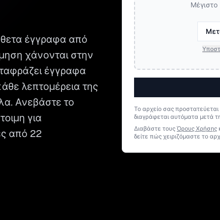
Μέγιστο 
Μετ
νθετα έγγραφα από
Υποστ
θμηση χάνονται στην
μεταφράζει έγγραφα
κάθε λεπτομέρεια της
λλα. Ανεβάστε το
Το αρχείο σας προστατεύεται
τοιμη για
διαγράφεται αυτόματα μετά τ
Διαβάστε τους
Όρους Χρήσης
ες από 22
δείτε πώς χειριζόμαστε το αρχ