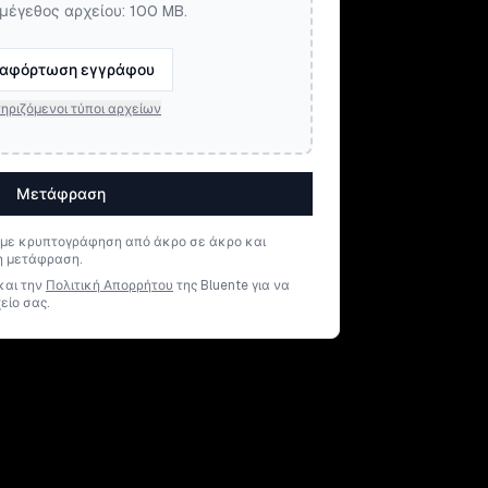
μέγεθος αρχείου: 100 MB.
αφόρτωση εγγράφου
ηριζόμενοι τύποι αρχείων
Μετάφραση
 με κρυπτογράφηση από άκρο σε άκρο και
η μετάφραση.
και την
Πολιτική Απορρήτου
της Bluente για να
είο σας.