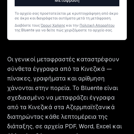
Μετάφραση
Το αρχείο σας προστατεύεται με κρυπτογράφηση από άκρο
σε άκρο και διαγράφεται αυτόματα μετά τη μετάφραση.
Διαβάστε τους
Όρους Χρήσης
και την
Πολιτική Απορρήτου
της Bluente για να δείτε πώς χειριζόμαστε το αρχείο σας.
Οι γενικοί μεταφραστές καταστρέφουν
σύνθετα έγγραφα από τα Κινεζικά —
πίνακες, γραφήματα και αρίθμηση
χάνονται στην πορεία. Το Bluente είναι
σχεδιασμένο να μεταφράζει έγγραφα
από τα Κινεζικά στα Αζερμπαϊτζανικά
διατηρώντας κάθε λεπτομέρεια της
διάταξης, σε αρχεία PDF, Word, Excel και