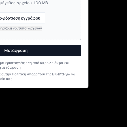
μέγεθος αρχείου: 100 MB.
αφόρτωση εγγράφου
ηριζόμενοι τύποι αρχείων
Μετάφραση
 με κρυπτογράφηση από άκρο σε άκρο και
η μετάφραση.
και την
Πολιτική Απορρήτου
της Bluente για να
είο σας.