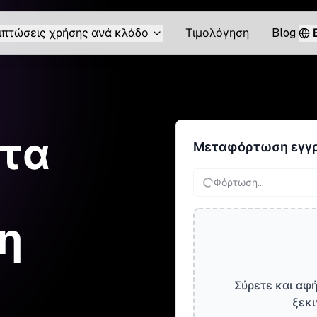
ιπτώσεις χρήσης ανά κλάδο
Τιμολόγηση
Blog
 τα
Μεταφόρτωση εγγ
Φόρτωση...
τη
Σύρετε και αφή
ξεκι