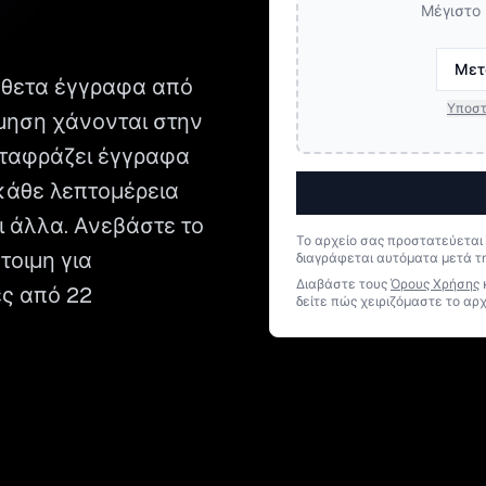
Μέγιστο 
Μετ
νθετα έγγραφα από
Υποστ
μηση χάνονται στην
μεταφράζει έγγραφα
κάθε λεπτομέρεια
αι άλλα. Ανεβάστε το
Το αρχείο σας προστατεύεται
τοιμη για
διαγράφεται αυτόματα μετά τ
Διαβάστε τους
Όρους Χρήσης
ες από 22
δείτε πώς χειριζόμαστε το αρχ