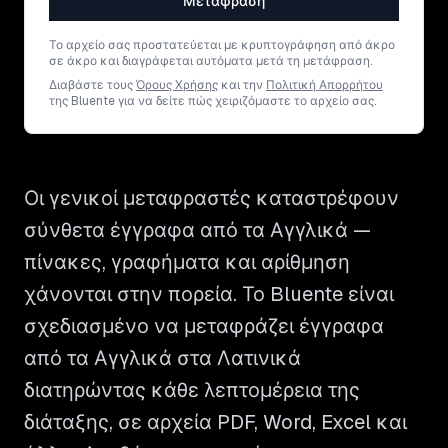
Μετάφραση
Το αρχείο σας προστατεύεται με κρυπτογράφηση από άκρο
σε άκρο και διαγράφεται αυτόματα μετά τη μετάφραση.
Διαβάστε τους
Όρους Χρήσης
και την
Πολιτική Απορρήτου
της Bluente για να δείτε πώς χειριζόμαστε το αρχείο σας.
Οι γενικοί μεταφραστές καταστρέφουν
σύνθετα έγγραφα από τα Αγγλικά —
πίνακες, γραφήματα και αρίθμηση
χάνονται στην πορεία. Το Bluente είναι
σχεδιασμένο να μεταφράζει έγγραφα
από τα Αγγλικά στα Λατινικά
διατηρώντας κάθε λεπτομέρεια της
διάταξης, σε αρχεία PDF, Word, Excel και