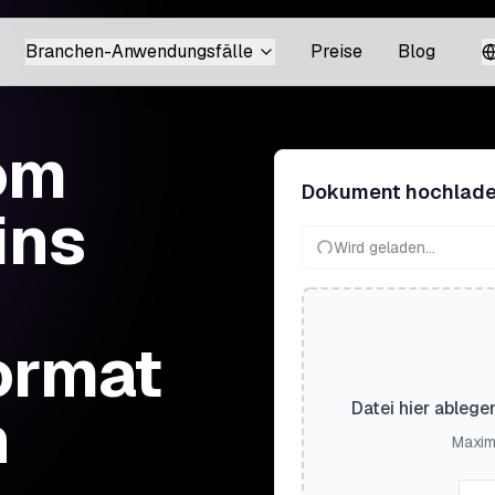
Branchen-Anwendungsfälle
Preise
Blog
om
Dokument hochlad
ins
Wird geladen...
ormat
n
Datei hier ablege
Maxim