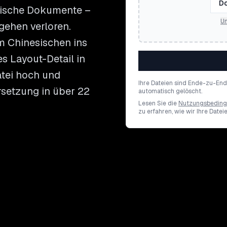
Do
sische Dokumente –
Un
ehen verloren.
m Chinesischen ins
s Layout-Detail in
atei hoch und
Ihre Dateien sind Ende-zu-En
rsetzung in über 22
automatisch gelöscht.
Lesen Sie die
Nutzungsbedin
zu erfahren, wie wir Ihre Datei