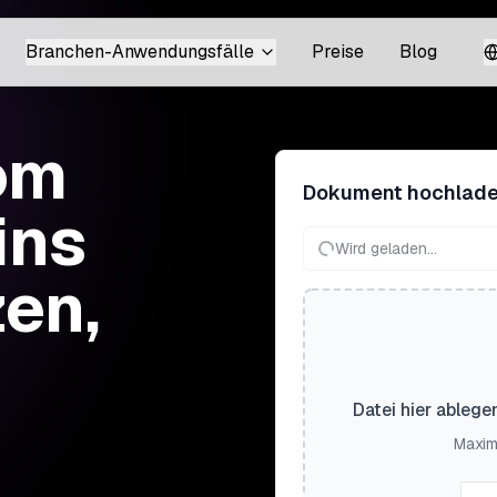
Branchen-Anwendungsfälle
Preise
Blog
om
Dokument hochlad
ins
Wird geladen...
zen,
Datei hier ablege
Maxim