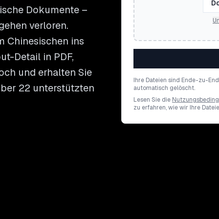
Do
sische Dokumente –
Un
ehen verloren.
m Chinesischen ins
t-Detail in PDF,
och und erhalten Sie
Ihre Dateien sind Ende-zu-En
über 22 unterstützten
automatisch gelöscht.
Lesen Sie die
Nutzungsbedin
zu erfahren, wie wir Ihre Datei