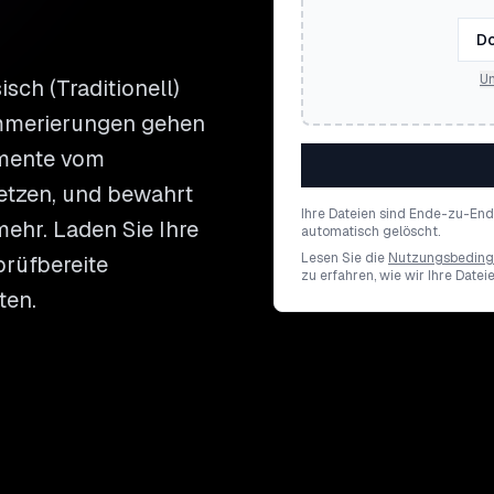
Do
Un
sch (Traditionell)
mmerierungen gehen
umente vom
setzen, und bewahrt
Ihre Dateien sind Ende-zu-En
mehr. Laden Sie Ihre
automatisch gelöscht.
Lesen Sie die
Nutzungsbedin
prüfbereite
zu erfahren, wie wir Ihre Datei
ten.