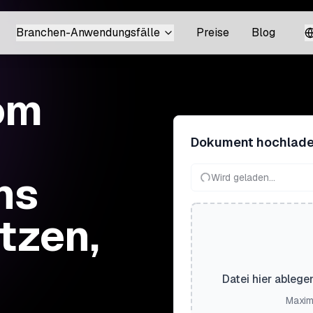
Branchen-Anwendungsfälle
Preise
Blog
om
Dokument hochlad
ins
Wird geladen...
tzen,
Datei hier ablege
Maxim