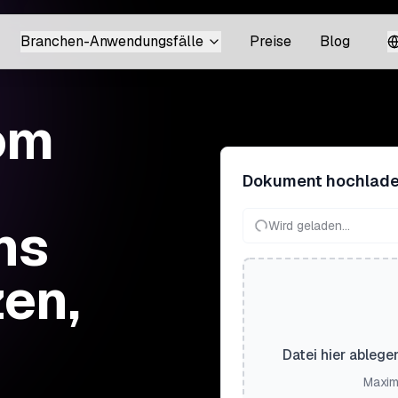
Branchen-Anwendungsfälle
Preise
Blog
om
Dokument hochlad
ins
Wird geladen...
zen,
Datei hier ablege
Maxim