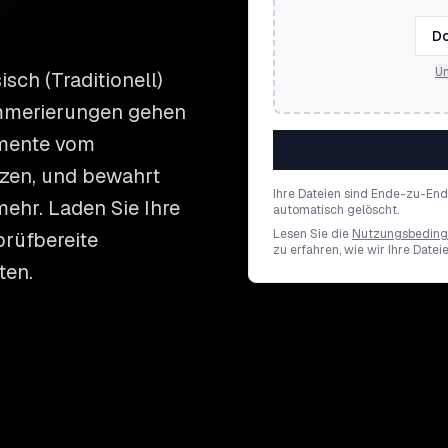
Do
Un
sch (Traditionell)
mmerierungen gehen
umente vom
etzen, und bewahrt
Ihre Dateien sind Ende-zu-En
mehr. Laden Sie Ihre
automatisch gelöscht.
Lesen Sie die
Nutzungsbedin
prüfbereite
zu erfahren, wie wir Ihre Datei
ten.