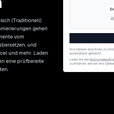
n
Do
Un
sch (Traditionell)
mmerierungen gehen
umente vom
 übersetzen, und
Ihre Dateien sind Ende-zu-En
xcel und mehr. Laden
automatisch gelöscht.
Lesen Sie die
Nutzungsbedin
en eine prüfbereite
zu erfahren, wie wir Ihre Datei
ten.