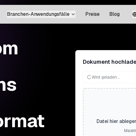
Branchen-Anwendungsfälle
Preise
Blog
om
Dokument hochlad
ins
Wird geladen...
ormat
Datei hier ablege
Maxim