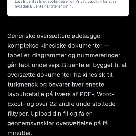
Læs Bluentes
Brugsbetingelser
og
Privatlivspolitik
for at se,
hvordan Bluente håndterer din fil.
Generiske oversættere ødelægger
komplekse kinesiske dokumenter —
tabeller, diagrammer og nummereringer
går tabt undervejs. Bluente er bygget til at
oversætte dokumenter fra kinesisk til
turkmensk og bevarer hver eneste
layoutdetalje på tværs af PDF-, Word-,
Excel- og over 22 andre understøttede
filtyper. Upload din fil og få en
gennemsynsklar oversættelse på få
minutter.