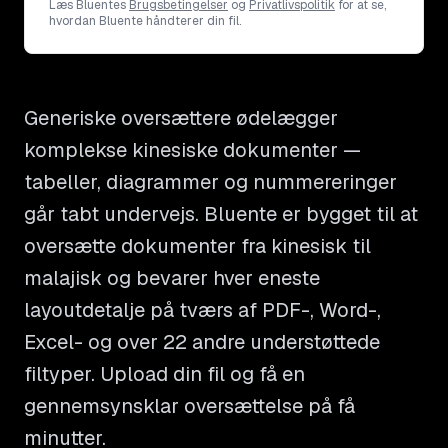
Læs Bluentes
Brugsbetingelser
og
Privatlivspolitik
for at se,
hvordan Bluente håndterer din fil.
Generiske oversættere ødelægger
komplekse kinesiske dokumenter —
tabeller, diagrammer og nummereringer
går tabt undervejs. Bluente er bygget til at
oversætte dokumenter fra kinesisk til
malajisk og bevarer hver eneste
layoutdetalje på tværs af PDF-, Word-,
Excel- og over 22 andre understøttede
filtyper. Upload din fil og få en
gennemsynsklar oversættelse på få
minutter.