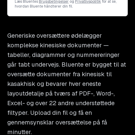
Læs Bluentes
Brugsbetingelser
og
Privatlivspolitik
for at se,
hvordan Bluente håndterer din fil.
Generiske oversættere ødelægger
komplekse kinesiske dokumenter —
tabeller, diagrammer og nummereringer
går tabt undervejs. Bluente er bygget til at
oversætte dokumenter fra kinesisk til
kasakhisk og bevarer hver eneste
layoutdetalje på tværs af PDF-, Word-,
Excel- og over 22 andre understøttede
filtyper. Upload din fil og få en
gennemsynsklar oversættelse på få
minutter.