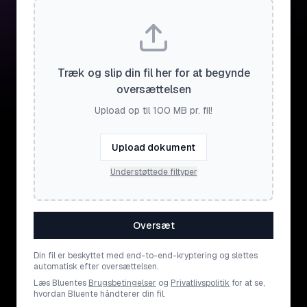
Træk og slip din fil her for at begynde
oversættelsen
Upload op til 100 MB pr. fil!
Upload dokument
Understøttede filtyper
Oversæt
Din fil er beskyttet med end-to-end-kryptering og slettes
automatisk efter oversættelsen.
Læs Bluentes
Brugsbetingelser
og
Privatlivspolitik
for at se,
hvordan Bluente håndterer din fil.