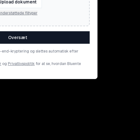
Upload dokument
nderstøttede filtyper
Oversæt
o-end-kryptering og slettes automatisk efter
r
og
Privatlivspolitik
for at se, hvordan Bluente