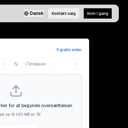
Dansk
Kontakt salg
Kom i gang
5 gratis sider
Indlæser ...
il her for at begynde oversættelsen
d op til 100 MB pr. fil!