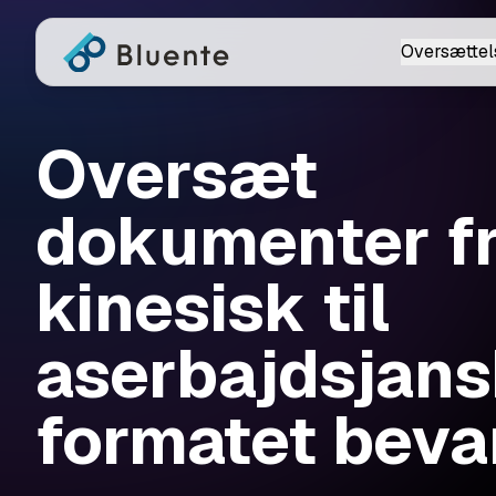
Oversættel
Oversæt
dokumenter f
kinesisk til
aserbajdsjan
formatet beva