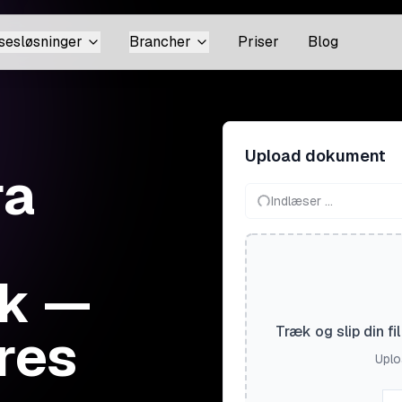
sesløsninger
Brancher
Priser
Blog
Upload dokument
ra
Indlæser ...
sk —
res
Træk og slip din f
Uploa