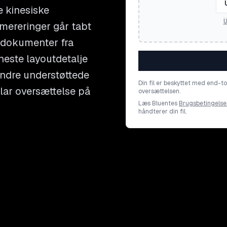
 kinesiske
U
ereringer går tabt
e dokumenter fra
neste layoutdetalje
andre understøttede
Din fil er beskyttet med end-t
klar oversættelse på
oversættelsen.
Læs Bluentes
Brugsbetingelse
håndterer din fil.