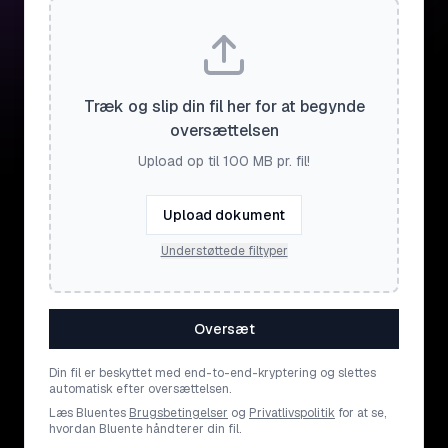
Træk og slip din fil her for at begynde
oversættelsen
Upload op til 100 MB pr. fil!
Upload dokument
Understøttede filtyper
Oversæt
Din fil er beskyttet med end-to-end-kryptering og slettes
automatisk efter oversættelsen.
Læs Bluentes
Brugsbetingelser
og
Privatlivspolitik
for at se,
hvordan Bluente håndterer din fil.