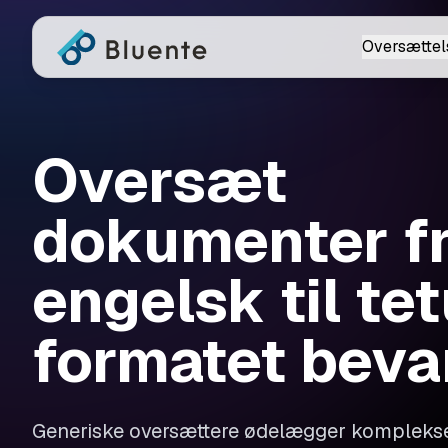
Oversættel
Oversæt
dokumenter f
engelsk til t
formatet beva
Generiske oversættere ødelægger kompleks