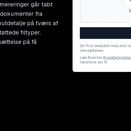
ereringer går tabt
U
e dokumenter fra
outdetalje på tværs af
øttede filtyper.
sættelse på få
Din fil er beskyttet med end-t
oversættelsen.
Læs Bluentes
Brugsbetingelse
håndterer din fil.