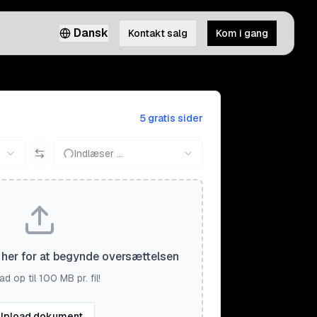
Dansk
Kontakt salg
Kom i gang
5 gratis sider
Indlæser ...
il her for at begynde oversættelsen
d op til 100 MB pr. fil!
Upload dokument