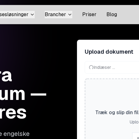
sesløsninger
Brancher
Priser
Blog
Upload dokument
ra
Indlæser ...
etum —
res
Træk og slip din f
Uploa
e engelske