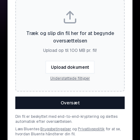
Træk og slip din fil her for at begynde
oversættelsen
Upload op til 100 MB pr. fil!
Upload dokument
Understøttede filtyper
Oversæt
Din fil er beskyttet med end-to-end-kryptering og slettes
automatisk efter oversættelsen.
Læs Bluentes
Brugsbetingelser
og
Privatlivspolitik
for at se,
hvordan Bluente håndterer din fil.