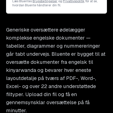
Læs Bluentes
Brugsbetingelser
og
Privatlivspolitik
for at se,
hvordan Bluente håndterer din fil.
Generiske oversættere ødelægger
komplekse engelske dokumenter —
tabeller, diagrammer og nummereringer
går tabt undervejs. Bluente er bygget til at
oversætte dokumenter fra engelsk til
kinyarwanda og bevarer hver eneste
layoutdetalje på tværs af PDF-, Word-,
Excel- og over 22 andre understøttede
filtyper. Upload din fil og få en
gennemsynsklar oversættelse på få
minutter.