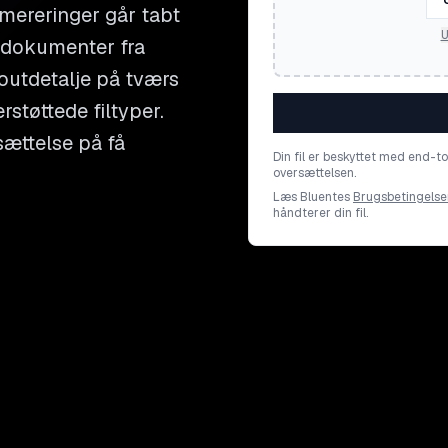
ereringer går tabt
U
e dokumenter fra
youtdetalje på tværs
støttede filtyper.
sættelse på få
Din fil er beskyttet med end-t
oversættelsen.
Læs Bluentes
Brugsbetingelse
håndterer din fil.