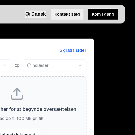
Dansk
Kontakt salg
Kom i gang
5 gratis sider
Indlæser ...
il her for at begynde oversættelsen
d op til 100 MB pr. fil!
Upload dokument