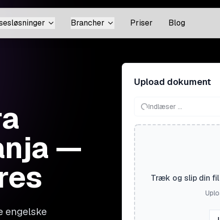
sesløsninger
Brancher
Priser
Blog
Upload dokument
ra
Indlæser ...
anja —
res
Træk og slip din f
Uploa
e engelske