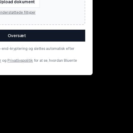
Upload dokument
nderstøttede filtyper
Oversæt
o-end-kryptering og slettes automatisk efter
r
og
Privatlivspolitik
for at se, hvordan Bluente