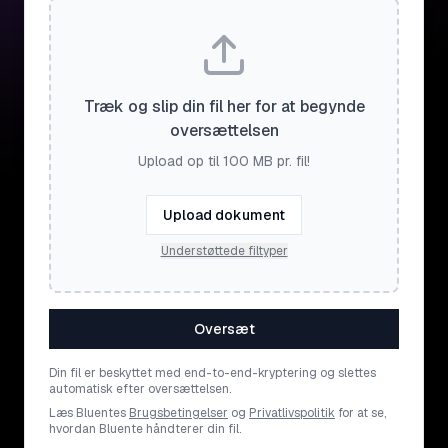
Træk og slip din fil her for at begynde
oversættelsen
Upload op til 100 MB pr. fil!
Upload dokument
Understøttede filtyper
Oversæt
Din fil er beskyttet med end-to-end-kryptering og slettes
automatisk efter oversættelsen.
Læs Bluentes
Brugsbetingelser
og
Privatlivspolitik
for at se,
hvordan Bluente håndterer din fil.