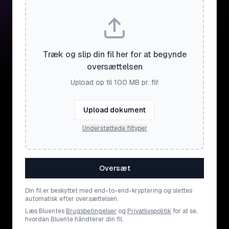
Træk og slip din fil her for at begynde
oversættelsen
Upload op til 100 MB pr. fil!
Upload dokument
Understøttede filtyper
Oversæt
Din fil er beskyttet med end-to-end-kryptering og slettes
automatisk efter oversættelsen.
Læs Bluentes
Brugsbetingelser
og
Privatlivspolitik
for at se,
hvordan Bluente håndterer din fil.