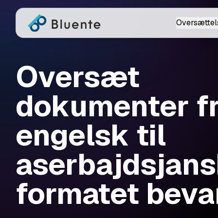
Oversættel
Oversæt
dokumenter f
engelsk til
aserbajdsjan
formatet beva