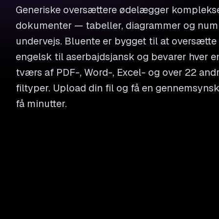
Generiske oversættere ødelægger kompleks
dokumenter — tabeller, diagrammer og numm
undervejs. Bluente er bygget til at oversætt
engelsk til aserbajdsjansk og bevarer hver e
tværs af PDF-, Word-, Excel- og over 22 and
filtyper. Upload din fil og få en gennemsyns
få minutter.