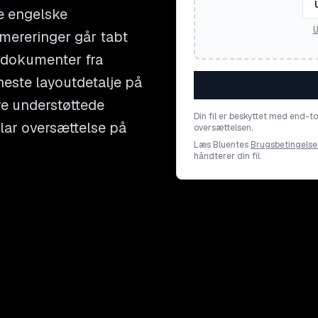
e engelske
U
ereringer går tabt
e dokumenter fra
neste layoutdetalje på
re understøttede
Din fil er beskyttet med end-t
klar oversættelse på
oversættelsen.
Læs Bluentes
Brugsbetingelse
håndterer din fil.