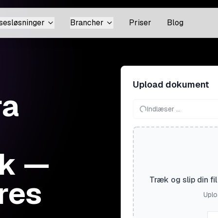
sesløsninger
Brancher
Priser
Blog
Upload dokument
ra
Indlæser ...
sk —
res
Træk og slip din f
Uploa