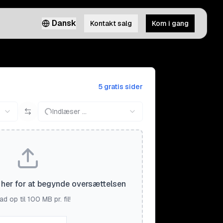
Dansk
Kontakt salg
Kom i gang
5 gratis sider
Indlæser ...
il her for at begynde oversættelsen
d op til 100 MB pr. fil!