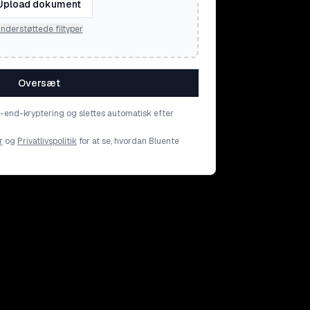
Upload dokument
nderstøttede filtyper
Oversæt
o-end-kryptering og slettes automatisk efter
r
og
Privatlivspolitik
for at se, hvordan Bluente