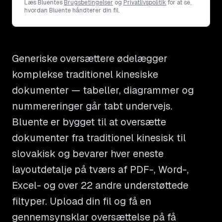
Læs Bluentes
Brugsbetingelser
og
Privatlivspolitik
for at se,
hvordan Bluente håndterer din fil.
Generiske oversættere ødelægger
komplekse traditionel kinesiske
dokumenter — tabeller, diagrammer og
nummereringer går tabt undervejs.
Bluente er bygget til at oversætte
dokumenter fra traditionel kinesisk til
slovakisk og bevarer hver eneste
layoutdetalje på tværs af PDF-, Word-,
Excel- og over 22 andre understøttede
filtyper. Upload din fil og få en
gennemsynsklar oversættelse på få