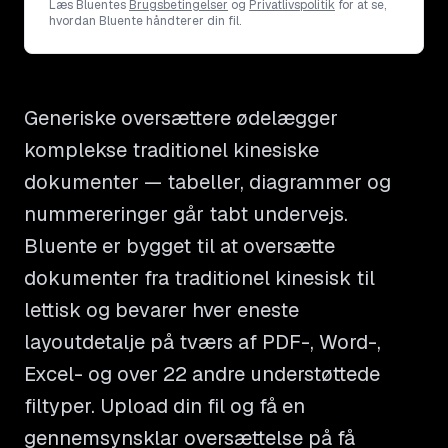
Læs Bluentes
Brugsbetingelser
og
Privatlivspolitik
for at se,
hvordan Bluente håndterer din fil.
Generiske oversættere ødelægger
komplekse traditionel kinesiske
dokumenter — tabeller, diagrammer og
nummereringer går tabt undervejs.
Bluente er bygget til at oversætte
dokumenter fra traditionel kinesisk til
lettisk og bevarer hver eneste
layoutdetalje på tværs af PDF-, Word-,
Excel- og over 22 andre understøttede
filtyper. Upload din fil og få en
gennemsynsklar oversættelse på få