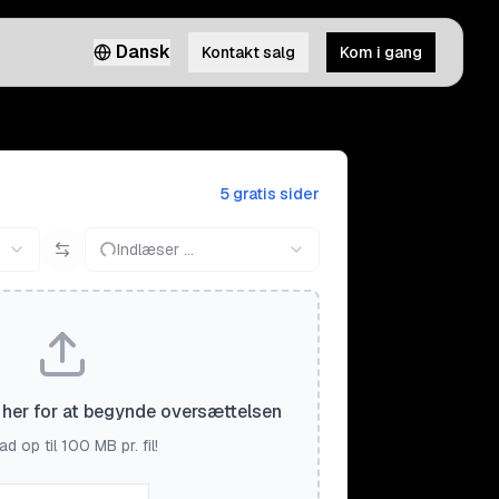
Dansk
Kontakt salg
Kom i gang
5 gratis sider
Indlæser ...
il her for at begynde oversættelsen
d op til 100 MB pr. fil!