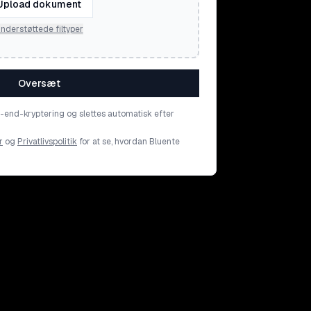
Upload dokument
nderstøttede filtyper
Oversæt
o-end-kryptering og slettes automatisk efter
r
og
Privatlivspolitik
for at se, hvordan Bluente