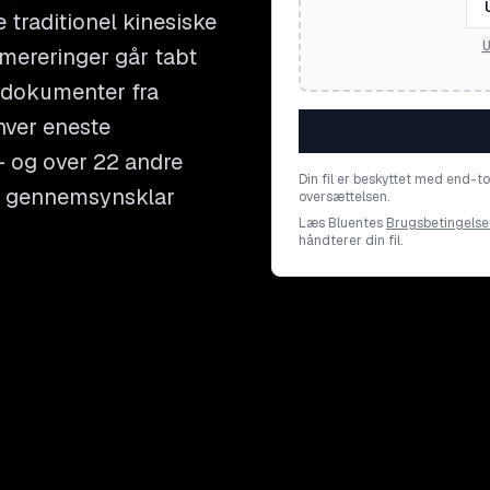
traditionel kinesiske
U
ereringer går tabt
e dokumenter fra
 hver eneste
- og over 22 andre
Din fil er beskyttet med end-t
 en gennemsynsklar
oversættelsen.
Læs Bluentes
Brugsbetingelse
håndterer din fil.