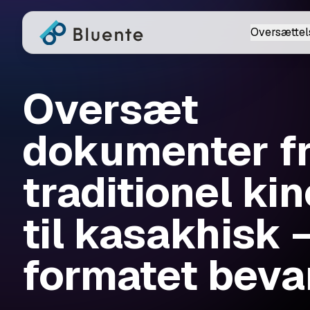
Oversættel
Oversæt
dokumenter f
traditionel ki
til kasakhisk 
formatet beva