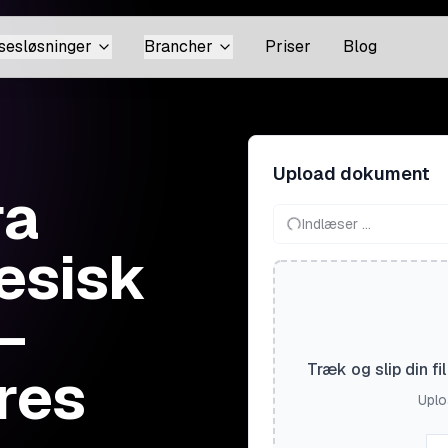
sesløsninger
Brancher
Priser
Blog
Upload dokument
ra
Indlæser ...
nesisk
—
res
Træk og slip din f
Uploa