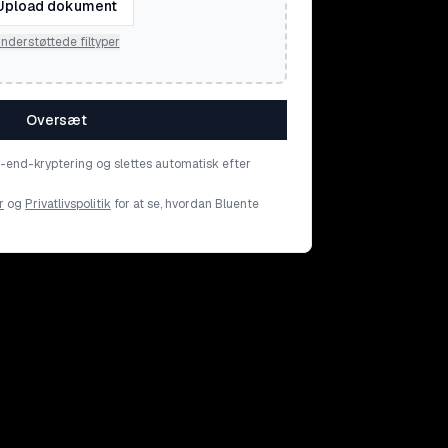
Upload dokument
nderstøttede filtyper
Oversæt
o-end-kryptering og slettes automatisk efter
r
og
Privatlivspolitik
for at se, hvordan Bluente