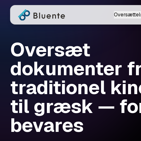
Oversættel
Oversæt
dokumenter f
traditionel ki
til græsk — f
bevares