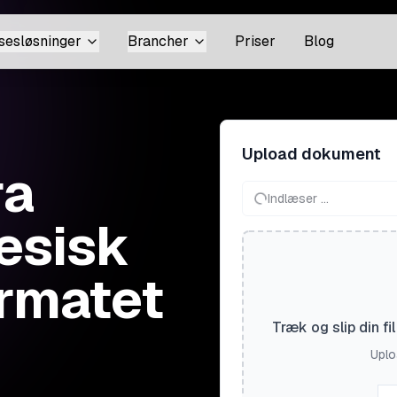
sesløsninger
Brancher
Priser
Blog
Upload dokument
ra
Indlæser ...
nesisk
ormatet
Træk og slip din f
Uploa