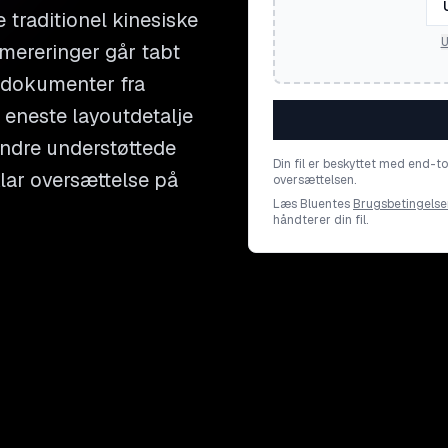
traditionel kinesiske
U
ereringer går tabt
e dokumenter fra
r eneste layoutdetalje
andre understøttede
Din fil er beskyttet med end-t
klar oversættelse på
oversættelsen.
Læs Bluentes
Brugsbetingelse
håndterer din fil.