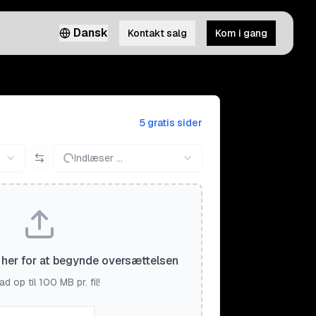
Dansk
Kontakt salg
Kom i gang
5 gratis sider
Indlæser ...
il her for at begynde oversættelsen
d op til 100 MB pr. fil!