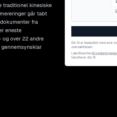
traditionel kinesiske
U
ereringer går tabt
e dokumenter fra
ver eneste
- og over 22 andre
Din fil er beskyttet med end-t
 en gennemsynsklar
oversættelsen.
Læs Bluentes
Brugsbetingelse
håndterer din fil.