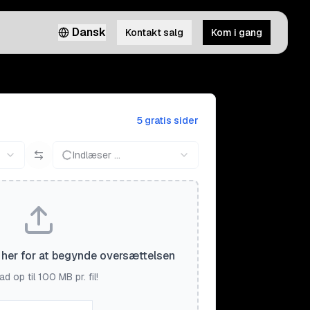
Dansk
Kontakt salg
Kom i gang
5 gratis sider
Indlæser ...
il her for at begynde oversættelsen
d op til 100 MB pr. fil!