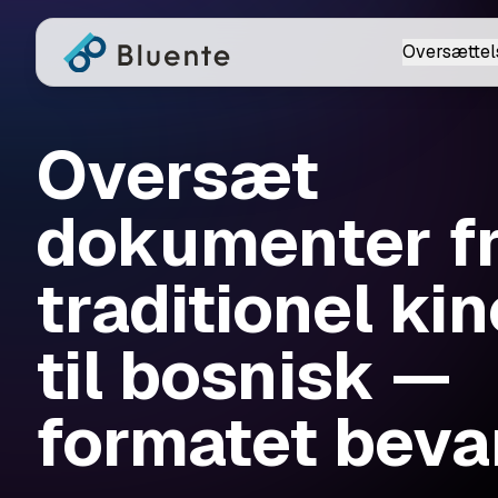
Oversættel
Oversæt
dokumenter f
traditionel ki
til bosnisk —
formatet beva