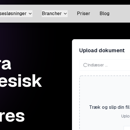
sesløsninger
Brancher
Priser
Blog
Upload dokument
ra
Indlæser ...
nesisk
res
Træk og slip din f
Uploa