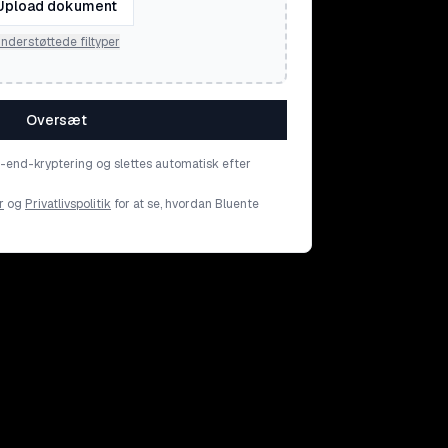
Upload dokument
nderstøttede filtyper
Oversæt
o-end-kryptering og slettes automatisk efter
r
og
Privatlivspolitik
for at se, hvordan Bluente