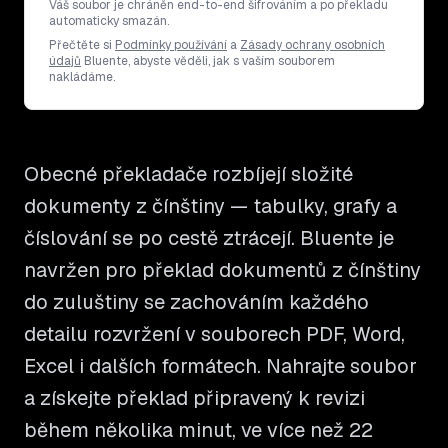
Váš soubor je chráněn end-to-end šifrováním a po překladu
automaticky smazán.
Přečtěte si
Podmínky používání
a
Zásady ochrany osobních
údajů
Bluente, abyste věděli, jak s vaším souborem
nakládáme.
Obecné překladače rozbíjejí složité
dokumenty z čínštiny — tabulky, grafy a
číslování se po cestě ztrácejí. Bluente je
navržen pro překlad dokumentů z čínštiny
do zuluštiny se zachováním každého
detailu rozvržení v souborech PDF, Word,
Excel i dalších formátech. Nahrajte soubor
a získejte překlad připravený k revizi
během několika minut, ve více než 22