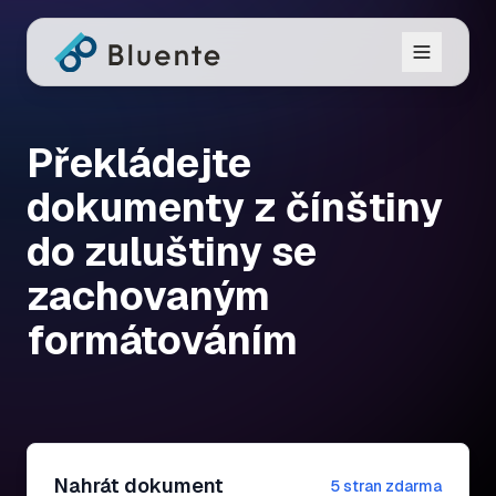
Překládejte
dokumenty z čínštiny
do zuluštiny se
zachovaným
formátováním
Nahrát dokument
5 stran zdarma