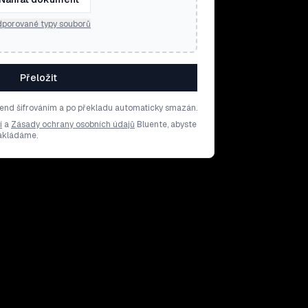
porované typy souborů
Přeložit
end šifrováním a po překladu automaticky smazán.
í
a
Zásady ochrany osobních údajů
Bluente, abyste
nakládáme.