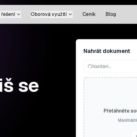
 řešení
Oborová využití
Ceník
Blog
Nahrát dokument
Načítání…
iš se
Přetáhněte so
Maximální