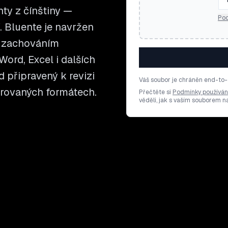
ty z čínštiny —
Pod
í. Bluente je navržen
e zachováním
ord, Excel i dalších
d připravený k revizi
Váš soubor je chráněn end-to-
orovaných formátech.
Přečtěte si
Podmínky používán
věděli, jak s vaším souborem 