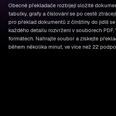
Obecné překladače rozbíjejí složité dokumen
tabulky, grafy a číslování se po cestě ztrácej
pro překlad dokumentů z čínštiny do jidiš s
každého detailu rozvržení v souborech PDF, W
formátech. Nahrajte soubor a získejte překla
během několika minut, ve více než 22 podp