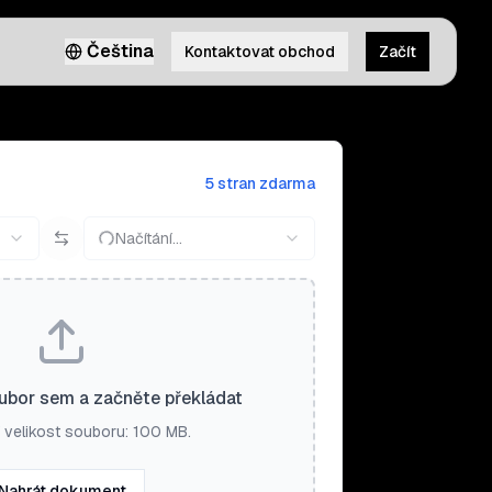
Čeština
Kontaktovat obchod
Začít
5 stran zdarma
Načítání…
ubor sem a začněte překládat
 velikost souboru: 100 MB.
Nahrát dokument