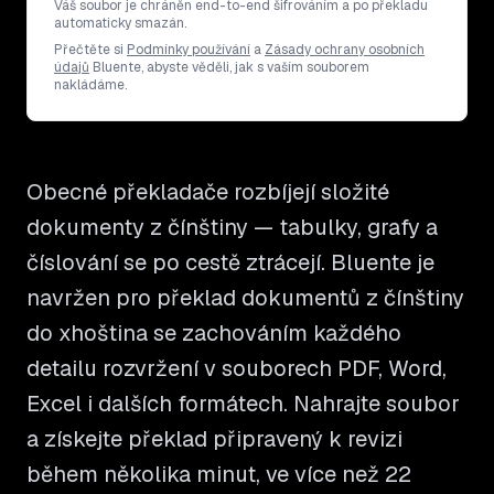
Váš soubor je chráněn end-to-end šifrováním a po překladu
automaticky smazán.
Přečtěte si
Podmínky používání
a
Zásady ochrany osobních
údajů
Bluente, abyste věděli, jak s vaším souborem
nakládáme.
Obecné překladače rozbíjejí složité
dokumenty z čínštiny — tabulky, grafy a
číslování se po cestě ztrácejí. Bluente je
navržen pro překlad dokumentů z čínštiny
do xhoština se zachováním každého
detailu rozvržení v souborech PDF, Word,
Excel i dalších formátech. Nahrajte soubor
a získejte překlad připravený k revizi
během několika minut, ve více než 22