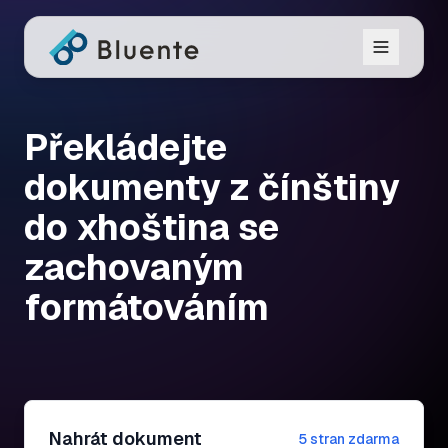
Překládejte
dokumenty z čínštiny
do xhoština se
zachovaným
formátováním
Nahrát dokument
5 stran zdarma