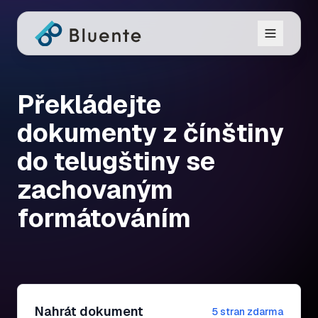
Překládejte
dokumenty z čínštiny
do telugštiny se
zachovaným
formátováním
Nahrát dokument
5 stran zdarma