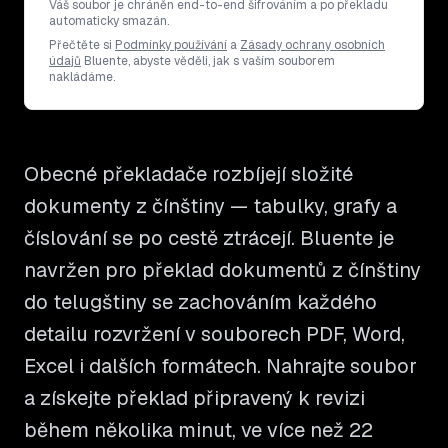
Váš soubor je chráněn end-to-end šifrováním a po překladu
automaticky smazán.
Přečtěte si
Podmínky používání
a
Zásady ochrany osobních
údajů
Bluente, abyste věděli, jak s vaším souborem
nakládáme.
Obecné překladače rozbíjejí složité
dokumenty z čínštiny — tabulky, grafy a
číslování se po cestě ztrácejí. Bluente je
navržen pro překlad dokumentů z čínštiny
do telugštiny se zachováním každého
detailu rozvržení v souborech PDF, Word,
Excel i dalších formátech. Nahrajte soubor
a získejte překlad připravený k revizi
během několika minut, ve více než 22