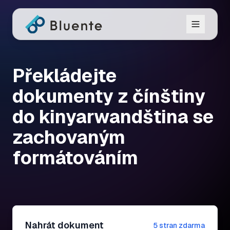
Překládejte
dokumenty z čínštiny
do kinyarwandština se
zachovaným
formátováním
Nahrát dokument
5 stran zdarma