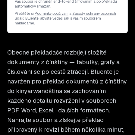
Váš soubor je chráněn end-to-end šifrováním a po překladu
automaticky smazán.
Přečtěte si
Podmínky používání
a
Zásady ochrany osobních
údajů
Bluente, abyste věděli, jak s vaším souborem
nakládáme.
Obecné překladače rozbíjejí složité
dokumenty z čínštiny — tabulky, grafy a
číslování se po cestě ztrácejí. Bluente je
navržen pro překlad dokumentů z čínštiny
do kinyarwandština se zachováním
každého detailu rozvržení v souborech
PDF, Word, Excel i dalších formátech.
Nahrajte soubor a získejte překlad
připravený k revizi během několika minut,