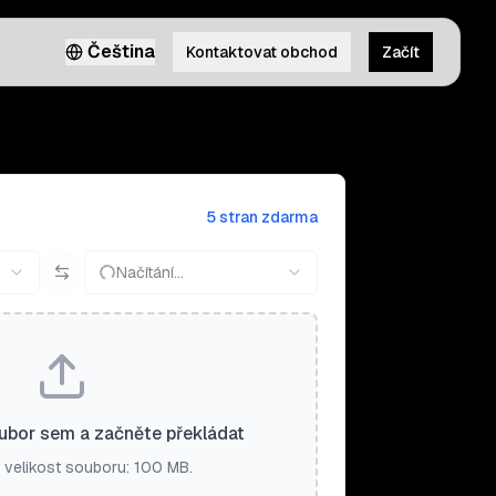
Čeština
Kontaktovat obchod
Začít
5 stran zdarma
Načítání…
ubor sem a začněte překládat
 velikost souboru: 100 MB.