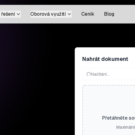
 řešení
Oborová využití
Ceník
Blog
Nahrát dokument
Načítání…
e
Přetáhněte so
Maximální