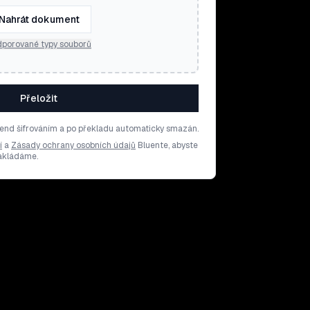
Nahrát dokument
porované typy souborů
Přeložit
end šifrováním a po překladu automaticky smazán.
í
a
Zásady ochrany osobních údajů
Bluente, abyste
nakládáme.