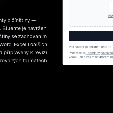
Pod
ty z čínštiny —
í. Bluente je navržen
štiny se zachováním
ord, Excel i dalších
Váš soubor je chráněn end-to-
d připravený k revizi
Přečtěte si
Podmínky používán
věděli, jak s vaším souborem 
orovaných formátech.