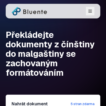
Překládejte
dokumenty z čínštiny
do malgaštiny se
zachovaným
formátováním
Nahrát dokument
5 stran zdarma