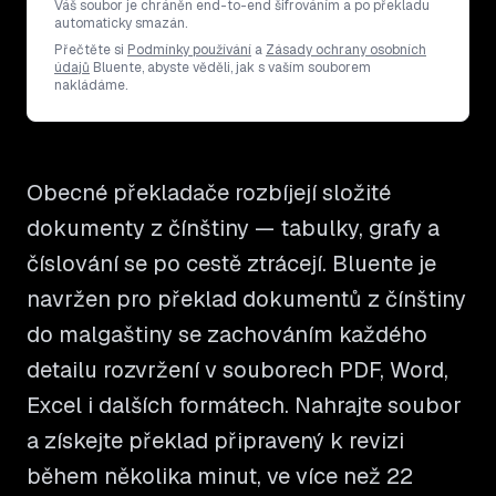
Váš soubor je chráněn end-to-end šifrováním a po překladu
automaticky smazán.
Přečtěte si
Podmínky používání
a
Zásady ochrany osobních
údajů
Bluente, abyste věděli, jak s vaším souborem
nakládáme.
Obecné překladače rozbíjejí složité
dokumenty z čínštiny — tabulky, grafy a
číslování se po cestě ztrácejí. Bluente je
navržen pro překlad dokumentů z čínštiny
do malgaštiny se zachováním každého
detailu rozvržení v souborech PDF, Word,
Excel i dalších formátech. Nahrajte soubor
a získejte překlad připravený k revizi
během několika minut, ve více než 22