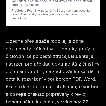
Váš soubor je chráněn end-to-end šifrováním a po překladu
automaticky smazán.
Přečtěte si
Podmínky používání
a
Zásady ochrany osobních
údajů
Bluente, abyste věděli, jak s vaším souborem
nakládáme.
Obecné překladače rozbíjejí složité
dokumenty z čínštiny — tabulky, grafy a
číslování se po cestě ztrácejí. Bluente je
navržen pro překlad dokumentů z čínštiny
do lucemburštiny se zachováním každého
detailu rozvržení v souborech PDF, Word,
Excel i dalších formátech. Nahrajte soubor
a získejte překlad připravený k revizi
během několika minut, ve více než 22