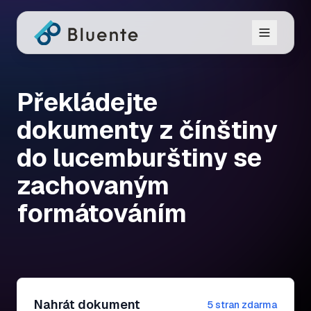
Překládejte
dokumenty z čínštiny
do lucemburštiny se
zachovaným
formátováním
Nahrát dokument
5 stran zdarma