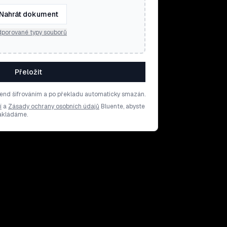
Nahrát dokument
porované typy souborů
Přeložit
end šifrováním a po překladu automaticky smazán.
í
a
Zásady ochrany osobních údajů
Bluente, abyste
nakládáme.