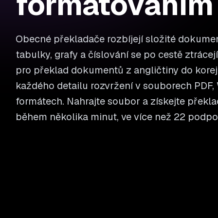
formátováním
Obecné překladače rozbíjejí složité dokumen
tabulky, grafy a číslování se po cestě ztrácej
pro překlad dokumentů z angličtiny do kore
každého detailu rozvržení v souborech PDF, W
formátech. Nahrajte soubor a získejte překla
během několika minut, ve více než 22 podp