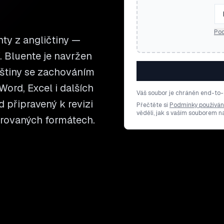
Pod
ty z angličtiny —
í. Bluente je navržen
jštiny se zachováním
ord, Excel i dalších
Váš soubor je chráněn end-to-
d připravený k revizi
Přečtěte si
Podmínky používán
věděli, jak s vaším souborem 
orovaných formátech.