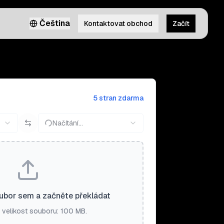
Čeština
Kontaktovat obchod
Začít
5 stran zdarma
Načítání…
ubor sem a začněte překládat
 velikost souboru: 100 MB.