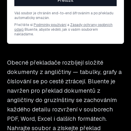
Přeložit
Váš soubor je chráněn end-to-end šifrováním a po překladu
automaticky smazán.
Přečtěte si
Podmínky používání
a
Zásady ochrany osobních
údajů
Bluente, abyste věděli, jak s vaším souborem
nakládáme.
Obecné překladače rozbíjejí složité
dokumenty z angličtiny — tabulky, grafy a
číslování se po cestě ztrácejí. Bluente je
navržen pro překlad dokumentů z
angličtiny do gruzínštiny se zachováním
každého detailu rozvržení v souborech
PDF, Word, Excel i dalších formátech.
Nahrajte soubor a získejte překlad