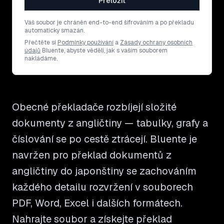
Přeložit
Váš soubor je chráněn end-to-end šifrováním a po překladu
automaticky smazán.
Přečtěte si
Podmínky používání
a
Zásady ochrany osobních
údajů
Bluente, abyste věděli, jak s vaším souborem
nakládáme.
Obecné překladače rozbíjejí složité
dokumenty z angličtiny — tabulky, grafy a
číslování se po cestě ztrácejí. Bluente je
navržen pro překlad dokumentů z
angličtiny do japonštiny se zachováním
každého detailu rozvržení v souborech
PDF, Word, Excel i dalších formátech.
Nahrajte soubor a získejte překlad