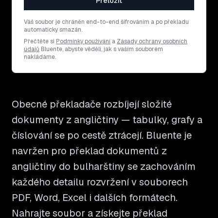
Přeložit
Váš soubor je chráněn end-to-end šifrováním a po překladu
automaticky smazán.
Přečtěte si
Podmínky používání
a
Zásady ochrany osobních
údajů
Bluente, abyste věděli, jak s vaším souborem
nakládáme.
Obecné překladače rozbíjejí složité
dokumenty z angličtiny — tabulky, grafy a
číslování se po cestě ztrácejí. Bluente je
navržen pro překlad dokumentů z
angličtiny do bulharštiny se zachováním
každého detailu rozvržení v souborech
PDF, Word, Excel i dalších formátech.
Nahrajte soubor a získejte překlad