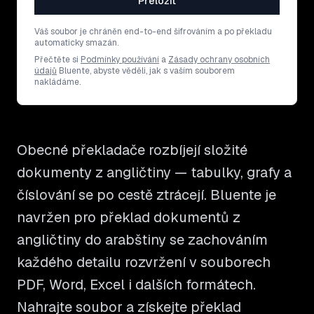
Přeložit
Váš soubor je chráněn end-to-end šifrováním a po překladu
automaticky smazán.
Přečtěte si
Podmínky používání
a
Zásady ochrany osobních
údajů
Bluente, abyste věděli, jak s vaším souborem
nakládáme.
Obecné překladače rozbíjejí složité
dokumenty z angličtiny — tabulky, grafy a
číslování se po cestě ztrácejí. Bluente je
navržen pro překlad dokumentů z
angličtiny do arabštiny se zachováním
každého detailu rozvržení v souborech
PDF, Word, Excel i dalších formátech.
Nahrajte soubor a získejte překlad