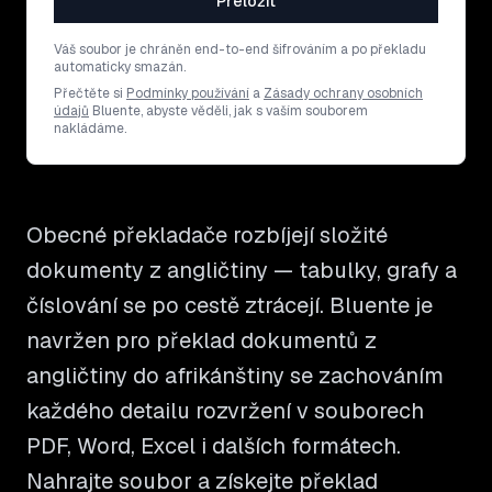
Přeložit
Váš soubor je chráněn end-to-end šifrováním a po překladu
automaticky smazán.
Přečtěte si
Podmínky používání
a
Zásady ochrany osobních
údajů
Bluente, abyste věděli, jak s vaším souborem
nakládáme.
Obecné překladače rozbíjejí složité
dokumenty z angličtiny — tabulky, grafy a
číslování se po cestě ztrácejí. Bluente je
navržen pro překlad dokumentů z
angličtiny do afrikánštiny se zachováním
každého detailu rozvržení v souborech
PDF, Word, Excel i dalších formátech.
Nahrajte soubor a získejte překlad