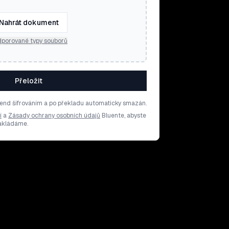
Nahrát dokument
porované typy souborů
Přeložit
end šifrováním a po překladu automaticky smazán.
í
a
Zásady ochrany osobních údajů
Bluente, abyste
nakládáme.