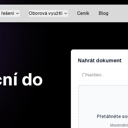
 řešení
Oborová využití
Ceník
Blog
Nahrát dokument
ční do
Načítání…
Přetáhněte so
Maximální