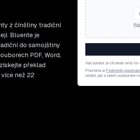
y z čínštiny tradiční
Pod
ejí. Bluente je
adiční do samojštiny
souborech PDF, Word,
Váš soubor je chráněn end-to-
získejte překlad
Přečtěte si
Podmínky používán
 více než 22
věděli, jak s vaším souborem 