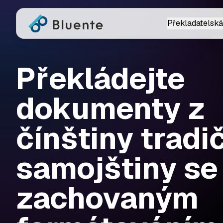
Překladatelská
Překládejte
dokumenty z
čínštiny tradi
samojštiny se
zachovaným