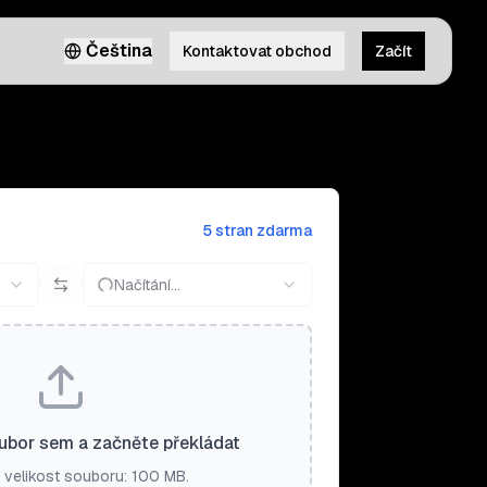
Čeština
Kontaktovat obchod
Začít
5 stran zdarma
Načítání…
ubor sem a začněte překládat
 velikost souboru: 100 MB.