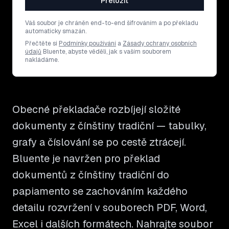
Přeložit
Váš soubor je chráněn end-to-end šifrováním a po překladu
automaticky smazán.
Přečtěte si
Podmínky používání
a
Zásady ochrany osobních
údajů
Bluente, abyste věděli, jak s vaším souborem
nakládáme.
Obecné překladače rozbíjejí složité
dokumenty z čínštiny tradiční — tabulky,
grafy a číslování se po cestě ztrácejí.
Bluente je navržen pro překlad
dokumentů z čínštiny tradiční do
papiamento se zachováním každého
detailu rozvržení v souborech PDF, Word,
Excel i dalších formátech. Nahrajte soubor