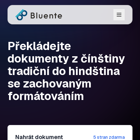
Překládejte
dokumenty z čínštiny
tradiční do hindština
se zachovaným
formátováním
Nahrát dokument
5 stran zdarma