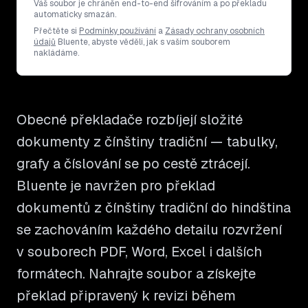
Váš soubor je chráněn end-to-end šifrováním a po překladu
automaticky smazán.
Přečtěte si
Podmínky používání
a
Zásady ochrany osobních
údajů
Bluente, abyste věděli, jak s vaším souborem
nakládáme.
Obecné překladače rozbíjejí složité
dokumenty z čínštiny tradiční — tabulky,
grafy a číslování se po cestě ztrácejí.
Bluente je navržen pro překlad
dokumentů z čínštiny tradiční do hindština
se zachováním každého detailu rozvržení
v souborech PDF, Word, Excel i dalších
formátech. Nahrajte soubor a získejte
překlad připravený k revizi během