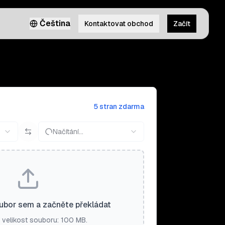
Čeština
Kontaktovat obchod
Začít
5 stran zdarma
Načítání…
ubor sem a začněte překládat
 velikost souboru: 100 MB.