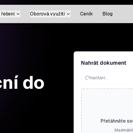
 řešení
Oborová využití
Ceník
Blog
Nahrát dokument
ční do
Načítání…
Přetáhněte so
Maximální