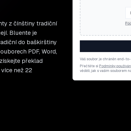
y z čínštiny tradiční
Pod
ejí. Bluente je
adiční do baškirštiny
souborech PDF, Word,
Váš soubor je chráněn end-to-
získejte překlad
Přečtěte si
Podmínky používán
 více než 22
věděli, jak s vaším souborem 