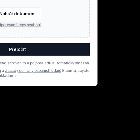
Nahrát dokument
porované typy souborů
Přeložit
end šifrováním a po překladu automaticky smazán.
í
a
Zásady ochrany osobních údajů
Bluente, abyste
nakládáme.