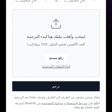
جارٍ التحميل...
جارٍ التحميل...
اسحب وأفلت ملفك هنا لبدء الترجمة
الحد الأقصى لحجم الملف 100 ميغابايت!
رفع مستند
أنواع الملفات المدعومة
ترجم
ملفك محمي بتشفير من الطرف إلى الطرف ويُحذف تلقائيًا بعد الترجمة.
اطّلع على
شروط الاستخدام
و
سياسة الخصوصية
من Bluente لمعرفة
كيفية تعاملنا مع ملفك.